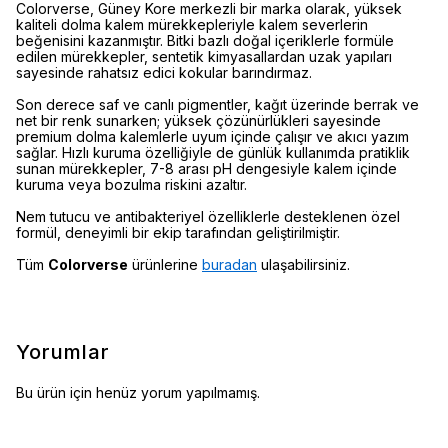
Colorverse, Güney Kore merkezli bir marka olarak, yüksek
kaliteli dolma kalem mürekkepleriyle kalem severlerin
beğenisini kazanmıştır. Bitki bazlı doğal içeriklerle formüle
edilen mürekkepler, sentetik kimyasallardan uzak yapıları
sayesinde rahatsız edici kokular barındırmaz.
Son derece saf ve canlı pigmentler, kağıt üzerinde berrak ve
net bir renk sunarken; yüksek çözünürlükleri sayesinde
premium dolma kalemlerle uyum içinde çalışır ve akıcı yazım
sağlar. Hızlı kuruma özelliğiyle de günlük kullanımda pratiklik
sunan mürekkepler, 7-8 arası pH dengesiyle kalem içinde
kuruma veya bozulma riskini azaltır.
Nem tutucu ve antibakteriyel özelliklerle desteklenen özel
formül, deneyimli bir ekip tarafından geliştirilmiştir.
Tüm
Colorverse
ürünlerine
buradan
ulaşabilirsiniz.
Yorumlar
Bu ürün için henüz yorum yapılmamış.