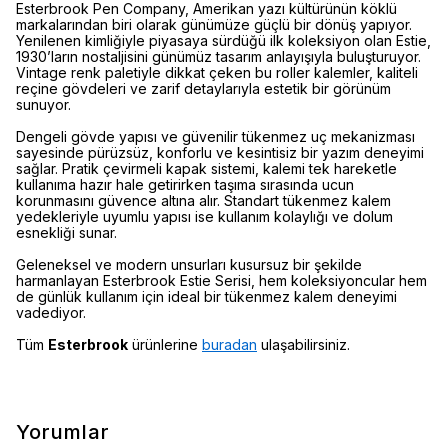
Esterbrook Pen Company, Amerikan yazı kültürünün köklü
markalarından biri olarak günümüze güçlü bir dönüş yapıyor.
Yenilenen kimliğiyle piyasaya sürdüğü ilk koleksiyon olan Estie,
1930’ların nostaljisini günümüz tasarım anlayışıyla buluşturuyor.
Vintage renk paletiyle dikkat çeken bu roller kalemler, kaliteli
reçine gövdeleri ve zarif detaylarıyla estetik bir görünüm
sunuyor.
Dengeli gövde yapısı ve güvenilir tükenmez uç mekanizması
sayesinde pürüzsüz, konforlu ve kesintisiz bir yazım deneyimi
sağlar. Pratik çevirmeli kapak sistemi, kalemi tek hareketle
kullanıma hazır hale getirirken taşıma sırasında ucun
korunmasını güvence altına alır. Standart tükenmez kalem
yedekleriyle uyumlu yapısı ise kullanım kolaylığı ve dolum
esnekliği sunar.
Geleneksel ve modern unsurları kusursuz bir şekilde
harmanlayan Esterbrook Estie Serisi, hem koleksiyoncular hem
de günlük kullanım için ideal bir tükenmez kalem deneyimi
vadediyor.
Tüm
Esterbrook
ürünlerine
buradan
ulaşabilirsiniz.
Yorumlar