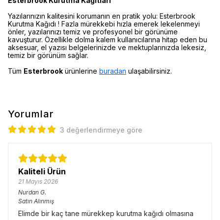
Esterbrook Kurutma Kağıtları
Yazılarınızın kalitesini korumanın en pratik yolu: Esterbrook
Kurutma Kağıdı ! Fazla mürekkebi hızla emerek lekelenmeyi
önler, yazılarınızı temiz ve profesyonel bir görünüme
kavuşturur. Özellikle dolma kalem kullanıcılarına hitap eden bu
aksesuar, el yazısı belgelerinizde ve mektuplarınızda lekesiz,
temiz bir görünüm sağlar.
Tüm
Esterbrook
ürünlerine
buradan
ulaşabilirsiniz.
Yorumlar
3 değerlendirmeye göre
Kaliteli Ürün
21 Mayıs 2026
Nurdan
G.
Satın Alınmış
Elimde bir kaç tane mürekkep kurutma kağıdı olmasına