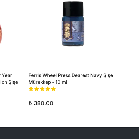
w Year
Ferris Wheel Press Dearest Navy Şişe
Ferris
tion Şişe
Mürekkep - 10 ml
Kaligr
₺ 1,0
₺ 380.00