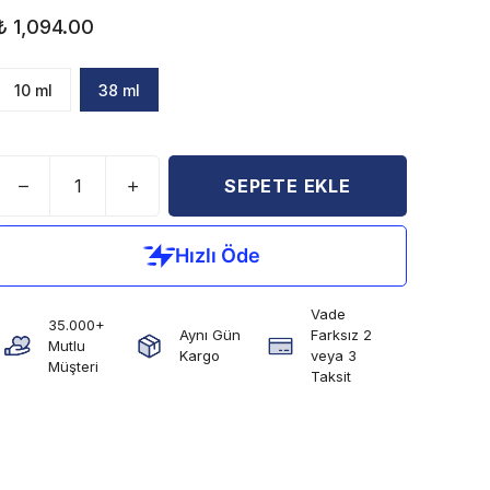
₺ 1,094.00
10 ml
38 ml
SEPETE EKLE
Vade
35.000+
Aynı Gün
Farksız 2
Mutlu
Kargo
veya 3
Müşteri
Taksit