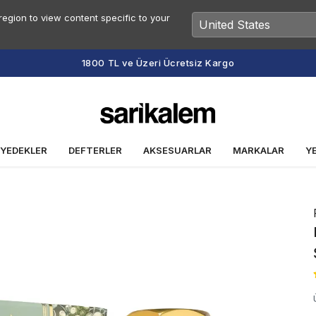
egion to view content specific to your
Vade Farksız 2 veya 3 Taksit Fırsatı
 YEDEKLER
DEFTERLER
AKSESUARLAR
MARKALAR
Y