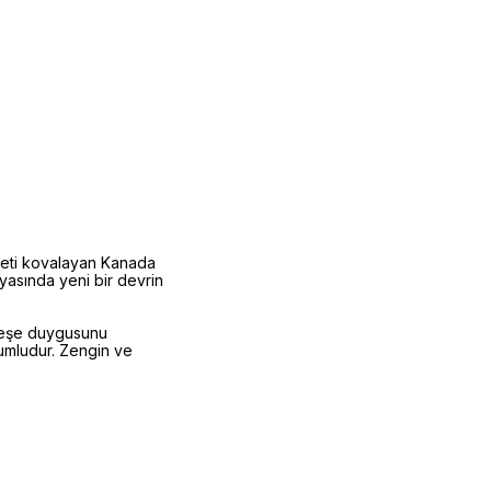
rafeti kovalayan Kanada
nyasında yeni bir devrin
 neşe duygusunu
yumludur. Zengin ve