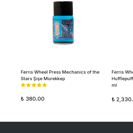
ny Şişe
Ferris Wheel Press Mechanics of the
Ferris Wh
Stars Şişe Mürekkep
Hufflepuf
ml
₺ 380.00
₺ 2,330