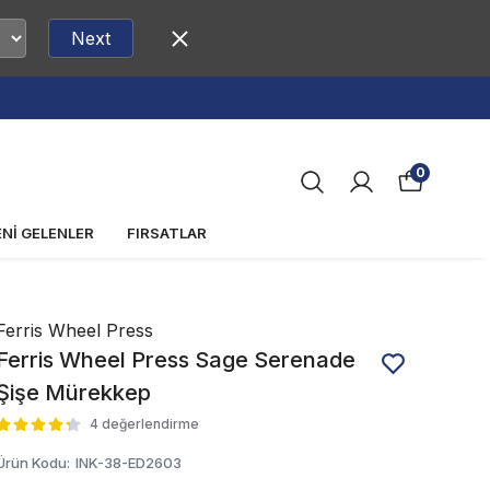
Next
0
ENİ GELENLER
FIRSATLAR
Ferris Wheel Press
Ferris Wheel Press Sage Serenade
Şişe Mürekkep
4 değerlendirme
Ürün Kodu
:
INK-38-ED2603