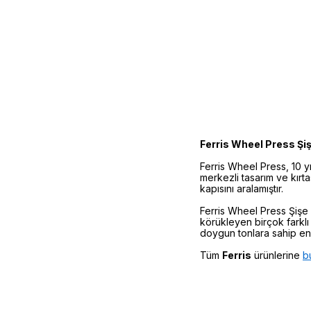
Ferris Wheel Press Şi
Ferris Wheel Press, 10 yı
merkezli tasarım ve kırt
kapısını aralamıştır.
Ferris Wheel Press Şişe 
körükleyen birçok farklı
doygun tonlara sahip en k
Tüm
Ferris
ürünlerine
b