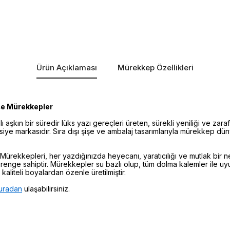
Ürün Açıklaması
Mürekkep Özellikleri
şe Mürekkepler
lı aşkın bir süredir lüks yazı gereçleri üreten, sürekli yeniliği ve za
asiye markasıdır. Sıra dışı şişe ve ambalaj tasarımlarıyla mürekkep dü
Mürekkepleri, her yazdığınızda heyecanı, yaratıcılığı ve mutlak bir
 renge sahiptir. Mürekkepler su bazlı olup, tüm dolma kalemler ile u
aliteli boyalardan özenle üretilmiştir.
uradan
ulaşabilirsiniz.