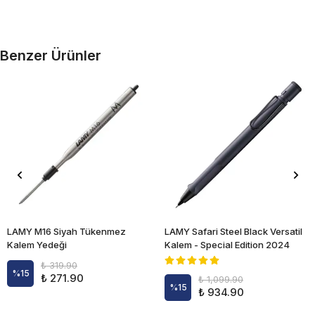
Benzer Ürünler
LAMY M16 Siyah Tükenmez
LAMY Safari Steel Black Versatil
Kalem Yedeği
Kalem - Special Edition 2024
₺ 319.90
%
15
₺ 271.90
₺ 1,099.90
%
15
₺ 934.90