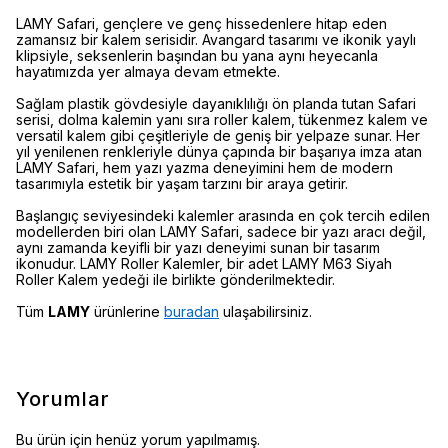
LAMY Safari, gençlere ve genç hissedenlere hitap eden
zamansız bir kalem serisidir. Avangard tasarımı ve ikonik yaylı
klipsiyle, seksenlerin başından bu yana aynı heyecanla
hayatımızda yer almaya devam etmekte.
Sağlam plastik gövdesiyle dayanıklılığı ön planda tutan Safari
serisi, dolma kalemin yanı sıra roller kalem, tükenmez kalem ve
versatil kalem gibi çeşitleriyle de geniş bir yelpaze sunar. Her
yıl yenilenen renkleriyle dünya çapında bir başarıya imza atan
LAMY Safari, hem yazı yazma deneyimini hem de modern
tasarımıyla estetik bir yaşam tarzını bir araya getirir.
Başlangıç seviyesindeki kalemler arasında en çok tercih edilen
modellerden biri olan LAMY Safari, sadece bir yazı aracı değil,
aynı zamanda keyifli bir yazı deneyimi sunan bir tasarım
ikonudur. LAMY Roller Kalemler, bir adet LAMY M63 Siyah
Roller Kalem yedeği ile birlikte gönderilmektedir.
Tüm
LAMY
ürünlerine
buradan
ulaşabilirsiniz.
Yorumlar
Bu ürün için henüz yorum yapılmamış.