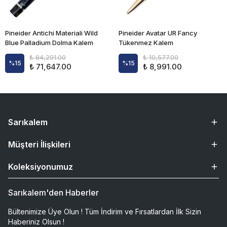
Pineider Antichi Materiali Wild
Pineider Avatar UR Fancy
Blue Palladium Dolma Kalem
Tükenmez Kalem
₺ 84,291.00
₺ 10,577.00
%
15
%
15
₺ 71,647.00
₺ 8,991.00
Sarıkalem
Müşteri İlişkileri
Koleksiyonumuz
Sarıkalem'den Haberler
Bültenimize Üye Olun ! Tüm İndirim ve Fırsatlardan İlk Sizin
Haberiniz Olsun !