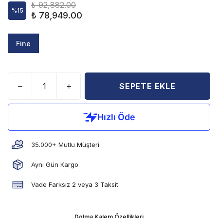
₺ 92,882.00
%
15
₺ 78,949.00
Fine
SEPETE EKLE
35.000+ Mutlu Müşteri
Aynı Gün Kargo
Vade Farksız 2 veya 3 Taksit
Dolma Kalem Özellikleri