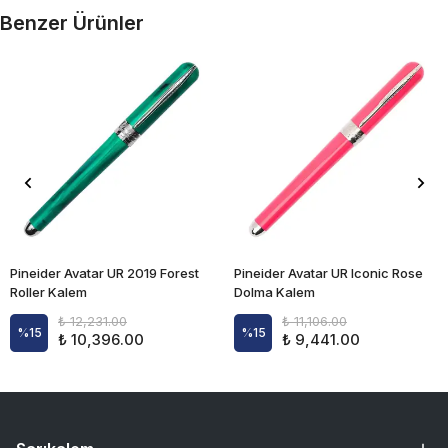
Benzer Ürünler
Pineider Avatar UR 2019 Forest
Pineider Avatar UR Iconic Rose
Roller Kalem
Dolma Kalem
₺ 12,231.00
₺ 11,106.00
%
15
%
15
₺ 10,396.00
₺ 9,441.00