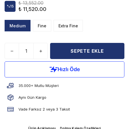
₺ 13,552.00
%
15
₺ 11,520.00
Medium
Fine
Extra Fine
SEPETE EKLE
35.000+ Mutlu Müşteri
Aynı Gün Kargo
Vade Farksız 2 veya 3 Taksit
Ürün Açıklaması
Dolma Kalem Özellikleri