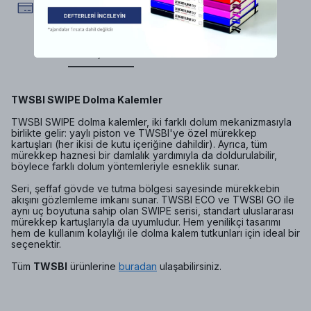
Vade Farksız 2 veya 3 Taksit
Ürün Açıklaması
Dolma Kalem Özellikleri
TWSBI SWIPE Dolma Kalemler
TWSBI SWIPE dolma kalemler, iki farklı dolum mekanizmasıyla
birlikte gelir: yaylı piston ve TWSBI'ye özel mürekkep
kartuşları (her ikisi de kutu içeriğine dahildir). Ayrıca, tüm
mürekkep haznesi bir damlalık yardımıyla da doldurulabilir,
böylece farklı dolum yöntemleriyle esneklik sunar.
Seri, şeffaf gövde ve tutma bölgesi sayesinde mürekkebin
akışını gözlemleme imkanı sunar. TWSBI ECO ve TWSBI GO ile
aynı uç boyutuna sahip olan SWIPE serisi, standart uluslararası
mürekkep kartuşlarıyla da uyumludur. Hem yenilikçi tasarımı
hem de kullanım kolaylığı ile dolma kalem tutkunları için ideal bir
seçenektir.
Tüm
TWSBI
ürünlerine
buradan
ulaşabilirsiniz.