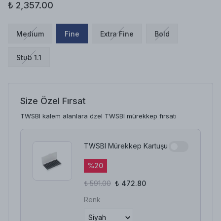
₺ 2,357.00
Medium
Fine
Extra Fine
Bold
Stub 1.1
Size Özel Fırsat
TWSBI kalem alanlara özel TWSBI mürekkep fırsatı
TWSBI Mürekkep Kartuşu
%
20
₺ 591.00
₺ 472.80
Renk