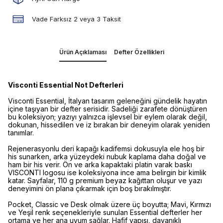
Vade Farksız 2 veya 3 Taksit
Ürün Açıklaması
Defter Özellikleri
Visconti Essential Not Defterleri
Visconti Essential, İtalyan tasarım geleneğini gündelik hayatın
içine taşıyan bir defter serisidir. Sadeliği zarafete dönüştüren
bu koleksiyon; yazıyı yalnızca işlevsel bir eylem olarak değil,
dokunan, hissedilen ve iz bırakan bir deneyim olarak yeniden
tanımlar.
Rejenerasyonlu deri kapağı kadifemsi dokusuyla ele hoş bir
his sunarken, arka yüzeydeki nubuk kaplama daha doğal ve
ham bir his verir. Ön ve arka kapaktaki platin varak baskı
VISCONTI logosu ise koleksiyona ince ama belirgin bir kimlik
katar. Sayfalar, 110 g premium beyaz kağıttan oluşur ve yazı
deneyimini ön plana çıkarmak için boş bırakılmıştır.
Pocket, Classic ve Desk olmak üzere üç boyutta; Mavi, Kırmızı
ve Yeşil renk seçenekleriyle sunulan Essential defterler her
ortama ve her ana uyum sağlar. Hafif yapısı, dayanıklı