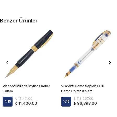
Benzer Ürünler
Visconti Mirage Mythos Roller
Visconti Homo Sapiens Full
Kalem
Demo Dolma Kalem
₺ 13,411.00
₺ 113,997.00
%
15
%
15
₺ 11,400.00
₺ 96,898.00