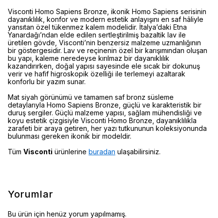
Visconti Homo Sapiens Bronze, ikonik Homo Sapiens serisinin
dayanıklılık, konfor ve modern estetik anlayışını en saf hâliyle
yansıtan özel tükenmez kalem modelidir. İtalya’daki Etna
Yanardağı’ndan elde edilen sertleştirilmiş bazaltik lav ile
üretilen gövde, Visconti’nin benzersiz malzeme uzmanlığının
bir göstergesidir. Lav ve reçinenin özel bir karışımından oluşan
bu yapı, kaleme neredeyse kırılmaz bir dayanıklılık
kazandırırken, doğal yapısı sayesinde ele sıcak bir dokunuş
verir ve hafif higroskopik özelliği ile terlemeyi azaltarak
konforlu bir yazım sunar.
Mat siyah görünümü ve tamamen saf bronz süsleme
detaylarıyla Homo Sapiens Bronze, güçlü ve karakteristik bir
duruş sergiler. Güçlü malzeme yapısı, sağlam mühendisliği ve
koyu estetik çizgisiyle Visconti Homo Bronze, dayanıklılıkla
zarafeti bir araya getiren, her yazı tutkununun koleksiyonunda
bulunması gereken ikonik bir modeldir.
Tüm
Visconti
ürünlerine
buradan
ulaşabilirsiniz.
Yorumlar
Bu ürün için henüz yorum yapılmamış.