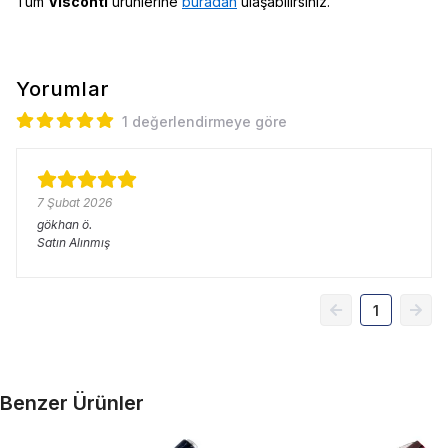
Tüm
Visconti
ürünlerine
buradan
ulaşabilirsiniz.
Yorumlar
1 değerlendirmeye göre
7 Şubat 2026
gökhan
ö.
Satın Alınmış
1
Benzer Ürünler