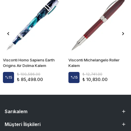
Visconti Homo Sapiens Earth
Visconti Michelangelo Roller
Origins Air Dolma Kalem
Kalem
₺ 100,586.00
₺ 12,741.00
%
15
%
15
₺ 85,498.00
₺ 10,830.00
Sarıkalem
Müşteri İlişkileri