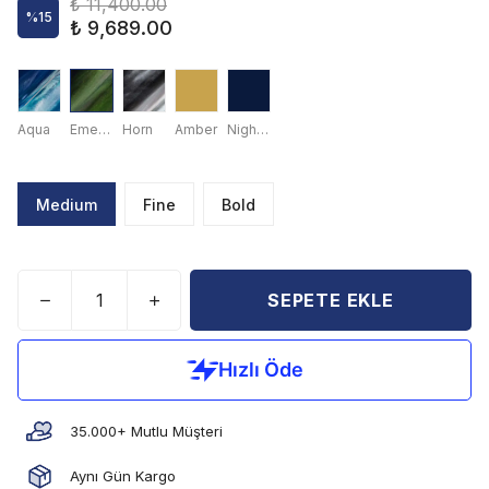
₺ 11,400.00
%
15
₺ 9,689.00
Aqua
Emerald
Horn
Amber
Night Blue
Medium
Fine
Bold
SEPETE EKLE
35.000+ Mutlu Müşteri
Aynı Gün Kargo