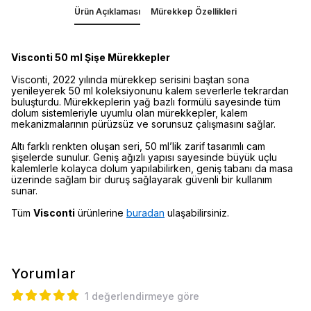
Ürün Açıklaması
Mürekkep Özellikleri
Visconti 50 ml Şişe Mürekkepler
Visconti, 2022 yılında mürekkep serisini baştan sona
yenileyerek 50 ml koleksiyonunu kalem severlerle tekrardan
buluşturdu. Mürekkeplerin yağ bazlı formülü sayesinde tüm
dolum sistemleriyle uyumlu olan mürekkepler, kalem
mekanizmalarının pürüzsüz ve sorunsuz çalışmasını sağlar.
Altı farklı renkten oluşan seri, 50 ml’lik zarif tasarımlı cam
şişelerde sunulur. Geniş ağızlı yapısı sayesinde büyük uçlu
kalemlerle kolayca dolum yapılabilirken, geniş tabanı da masa
üzerinde sağlam bir duruş sağlayarak güvenli bir kullanım
sunar.
Tüm
Visconti
ürünlerine
buradan
ulaşabilirsiniz.
Yorumlar
1 değerlendirmeye göre