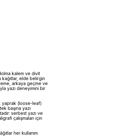
dolma kalem ve divit
u kağıtlar, elde belirgin
üyleme, arkaya geçme ve
ıyla yazı deneyimini bir
k yaprak (loose-leaf)
 tek başına yazı
ktadır: serbest yazı ve
igrafi çalışmaları için
âğıtlar her kullanım