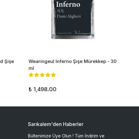
d Şişe
Wearingeul Inferno Şişe Mürekkep - 30
Wearin
ml
₺ 532
₺ 1,498.00
Sarıkalem'den Haberler
Bültenimize Üye Olun ! Tüm İndirim ve