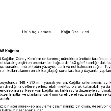
Ürün Açıklaması
Kağıt Özellikleri
A5 Kağıtlar
Kağıtlar, Güney Kore'nin en tanınmış mürekkep üreticisi tarafından 
zel olarak geliştirilen premium bir kağıtlardır. 140 g/m² kalınlığındaki b
 hissi sunarken mürekkebin yüzeyde canlı ve net kalmasını sağlar. T
m kullanıcılarının en sık karşılaştığı sorunlara karşı dayanıklı yapılar
oyutunda (148 x 210 mm) yaprak yer alır. Kağıtlar ciltlenmemiş, ayrı
 dilediğiniz deftere yerleştirebilir, mektup olarak kullanabilir ya da
lendirebilirsiniz. Reservoir kağıtlar üç farklı sayfa düzeniyle sunulma
 düzenli notlar ve planlama için 4 mm kareli ve el yazısı pratikleri ile kal
ormatı.
ız için ister mürekkep arşivleme çalışmalarınız için olsun, Reservoir K
kaliteli bir seçenek sunar.