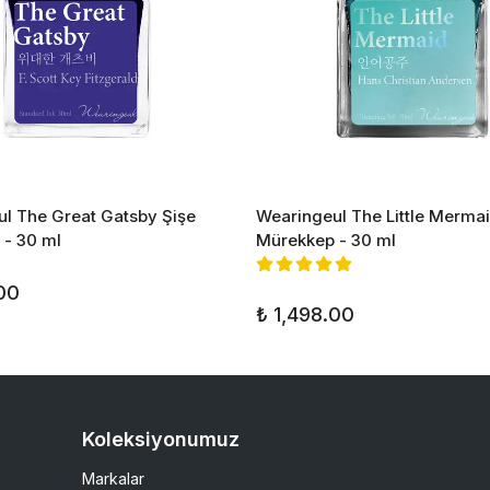
l The Great Gatsby Şişe
Wearingeul The Little Mermai
- 30 ml
Mürekkep - 30 ml
00
₺ 1,498.00
Koleksiyonumuz
Markalar