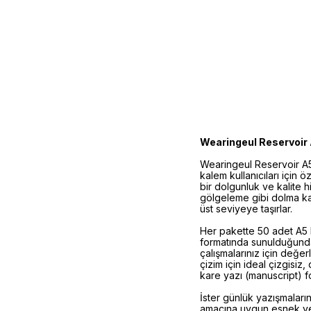
Wearingeul Reservoir 
Wearingeul Reservoir A5 
kalem kullanıcıları için ö
bir dolgunluk ve kalite
gölgeleme gibi dolma kale
üst seviyeye taşırlar.
Her pakette 50 adet A5 b
formatında sunulduğundan
çalışmalarınız için değer
çizim için ideal çizgisiz,
kare yazı (manuscript) f
İster günlük yazışmaların
amacına uygun esnek ve 