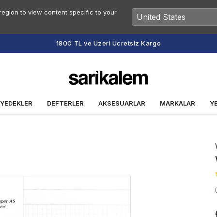
egion to view content specific to your
Vade Farksız 2 veya 3 Taksit Fırsatı
 YEDEKLER
DEFTERLER
AKSESUARLAR
MARKALAR
Y