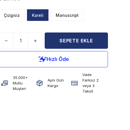
Çizgisiz
Kareli
Manuscript
SEPETE EKLE
Vade
35.000+
Aynı Gün
Farksız 2
Mutlu
Kargo
veya 3
Müşteri
Taksit