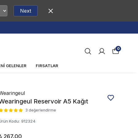
Next
0
ENİ GELENLER
FIRSATLAR
Wearingeul
Wearingeul Reservoir A5 Kağıt
3 değerlendirme
Ürün Kodu
:
912324
₺ 267.00