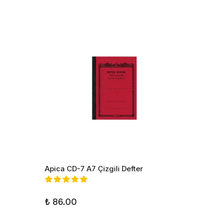
Apica CD-7 A7 Çizgili Defter
Apica 
₺ 86.00
₺ 535