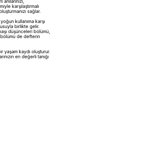
 anılarınızı,
iyle karşılaştırmalı
oluşturmanızı sağlar.
k yoğun kullanıma karşı
suyla birlikte gelir.
ılbaşı düşünceleri bölümü,
er bölümü de defterin
ir yaşam kaydı oluşturur.
rınızın en değerli tanığı