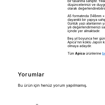
bir tasarıma sahiptir. Yıl
düşüncelerinizi ve duygul
olarak değerlendirebilirs
A5 formatında (148mm × 21
dayanıklı bir yapıya sahip
Günlük yazı alanlarının y
yılı değerlendirmenizi sa
içinde yer almaktadır.
Beş yıl boyunca her gün 
Apica'nın köklü Japon kı
olmaya adaydır.
Tüm
Apica
ürünlerine
b
Yorumlar
Bu ürün için henüz yorum yapılmamış.