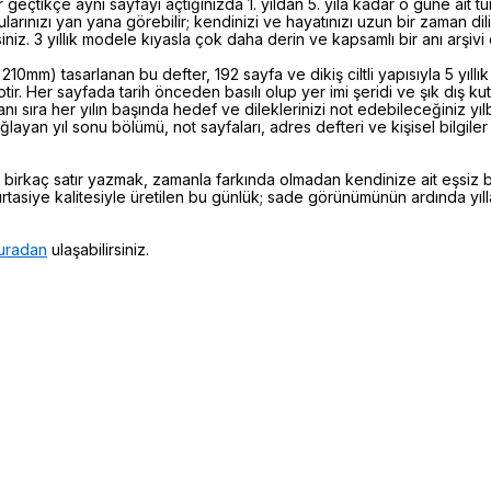
lar geçtikçe aynı sayfayı açtığınızda 1. yıldan 5. yıla kadar o güne ait tüm
arınızı yan yana görebilir; kendinizi ve hayatınızı uzun bir zaman dilim
iniz. 3 yıllık modele kıyasla çok daha derin ve kapsamlı bir anı arşivi 
0mm) tasarlanan bu defter, 192 sayfa ve dikiş ciltli yapısıyla 5 yıllı
tir. Her sayfada tarih önceden basılı olup yer imi şeridi ve şık dış kutu
anı sıra her yılın başında hedef ve dileklerinizi not edebileceğiniz y
ğlayan yıl sonu bölümü, not sayfaları, adres defteri ve kişisel bilgil
birkaç satır yazmak, zamanla farkında olmadan kendinize ait eşsiz b
rtasiye kalitesiyle üretilen bu günlük; sade görünümünün ardında yılla
uradan
ulaşabilirsiniz.