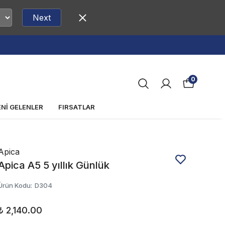
Next
Vade Farksı
0
ENİ GELENLER
FIRSATLAR
Apica
Apica A5 5 yıllık Günlük
Ürün Kodu
:
D304
₺ 2,140.00