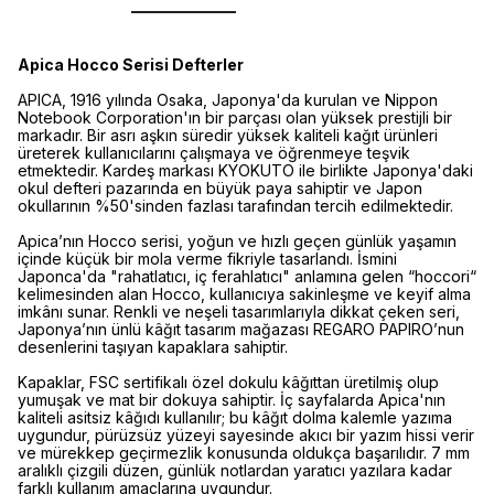
Apica Hocco Serisi Defterler
APICA, 1916 yılında Osaka, Japonya'da kurulan ve Nippon
Notebook Corporation'ın bir parçası olan yüksek prestijli bir
markadır. Bir asrı aşkın süredir yüksek kaliteli kağıt ürünleri
üreterek kullanıcılarını çalışmaya ve öğrenmeye teşvik
etmektedir. Kardeş markası KYOKUTO ile birlikte Japonya'daki
okul defteri pazarında en büyük paya sahiptir ve Japon
okullarının %50'sinden fazlası tarafından tercih edilmektedir.
Apica’nın Hocco serisi, yoğun ve hızlı geçen günlük yaşamın
içinde küçük bir mola verme fikriyle tasarlandı. İsmini
Japonca'da "rahatlatıcı, iç ferahlatıcı" anlamına gelen “hoccori“
kelimesinden alan Hocco, kullanıcıya sakinleşme ve keyif alma
imkânı sunar. Renkli ve neşeli tasarımlarıyla dikkat çeken seri,
Japonya’nın ünlü kâğıt tasarım mağazası REGARO PAPIRO’nun
desenlerini taşıyan kapaklara sahiptir.
Kapaklar, FSC sertifikalı özel dokulu kâğıttan üretilmiş olup
yumuşak ve mat bir dokuya sahiptir. İç sayfalarda Apica'nın
kaliteli asitsiz kâğıdı kullanılır; bu kâğıt dolma kalemle yazıma
uygundur, pürüzsüz yüzeyi sayesinde akıcı bir yazım hissi verir
ve mürekkep geçirmezlik konusunda oldukça başarılıdır. 7 mm
aralıklı çizgili düzen, günlük notlardan yaratıcı yazılara kadar
farklı kullanım amaçlarına uygundur.