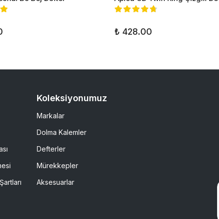
0
₺ 428.00
Koleksiyonumuz
Markalar
Dolma Kalemler
ası
Defterler
mesi
Mürekkepler
Şartları
Aksesuarlar