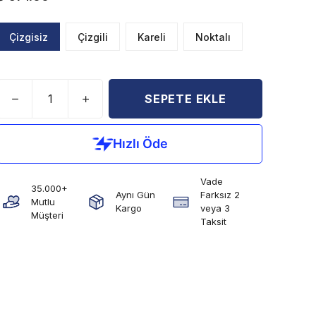
Çizgisiz
Çizgili
Kareli
Noktalı
SEPETE EKLE
Vade
35.000+
Aynı Gün
Farksız 2
Mutlu
Kargo
veya 3
Müşteri
Taksit