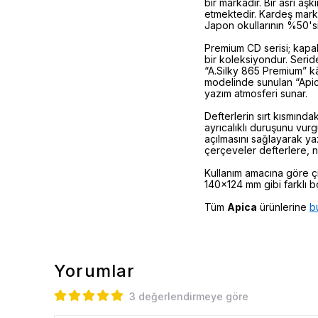
bir markadır. Bir asrı aş
etmektedir. Kardeş mark
Japon okullarının %50'si
Premium CD serisi; kapa
bir koleksiyondur. Seride
“A.Silky 865 Premium” k
modelinde sunulan “Apic
yazım atmosferi sunar.
Defterlerin sırt kısmında
ayrıcalıklı duruşunu vurg
açılmasını sağlayarak ya
çerçeveler defterlere, n
Kullanım amacına göre çi
140x124 mm gibi farklı bo
Tüm
Apica
ürünlerine
b
Yorumlar
3 değerlendirmeye göre