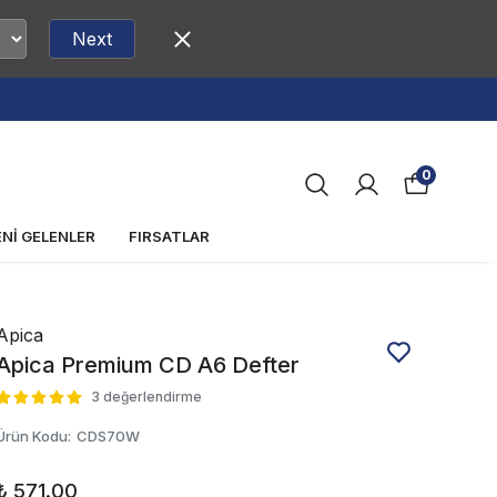
Next
0
ENİ GELENLER
FIRSATLAR
Apica
Apica Premium CD A6 Defter
3 değerlendirme
Ürün Kodu
:
CDS70W
₺ 571.00