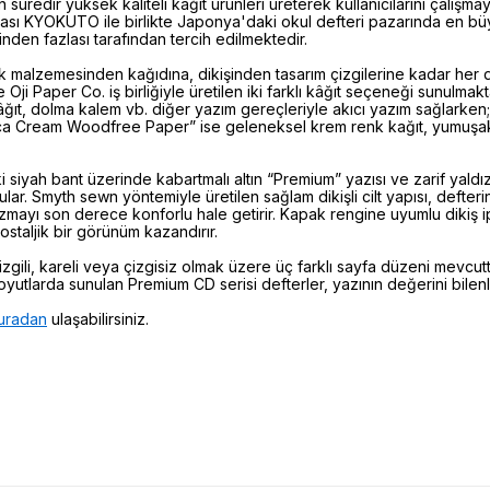
kın süredir yüksek kaliteli kağıt ürünleri üreterek kullanıcılarını çalı
ası KYOKUTO ile birlikte Japonya'daki okul defteri pazarında en bü
nden fazlası tarafından tercih edilmektedir.
k malzemesinden kağıdına, dikişinden tasarım çizgilerine kadar her d
 Oji Paper Co. iş birliğiyle üretilen iki farklı kâğıt seçeneği sunulmak
âğıt, dolma kalem vb. diğer yazım gereçleriyle akıcı yazım sağlarke
a Cream Woodfree Paper” ise geleneksel krem renk kağıt, yumuşak 
ki siyah bant üzerinde kabartmalı altın “Premium” yazısı ve zarif yaldızl
ular. Smyth sewn yöntemiyle üretilen sağlam dikişli cilt yapısı, defte
zmayı son derece konforlu hale getirir. Kapak rengine uyumlu dikiş ip
ostaljik bir görünüm kazandırır.
zgili, kareli veya çizgisiz olmak üzere üç farklı sayfa düzeni mevcutt
yutlarda sunulan Premium CD serisi defterler, yazının değerini bilenler 
uradan
ulaşabilirsiniz.