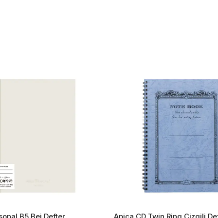
sonal B5 Bej Defter
Apica CD Twin Ring Çizgili De