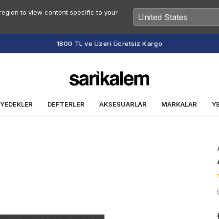
egion to view content specific to your
Vade Farksız 2 veya 3 Taksit Fırsatı
 YEDEKLER
DEFTERLER
AKSESUARLAR
MARKALAR
Y