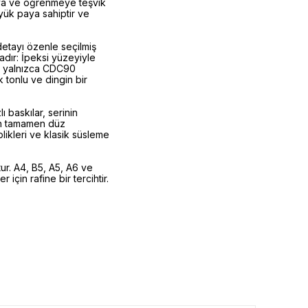
şmaya ve öğrenmeye teşvik
yük paya sahiptir ve
etayı özenle seçilmiş
tadır: İpeksi yüzeyiyle
n; yalnızca CDC90
tonlu ve dingin bir
ı baskılar, serinin
rin tamamen düz
likleri ve klasik süsleme
ur. A4, B5, A5, A6 ve
için rafine bir tercihtir.