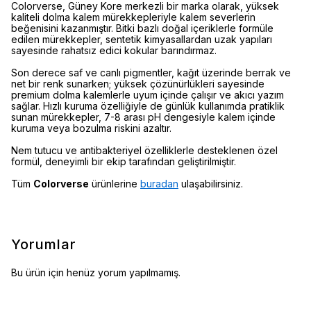
Colorverse, Güney Kore merkezli bir marka olarak, yüksek
kaliteli dolma kalem mürekkepleriyle kalem severlerin
beğenisini kazanmıştır. Bitki bazlı doğal içeriklerle formüle
edilen mürekkepler, sentetik kimyasallardan uzak yapıları
sayesinde rahatsız edici kokular barındırmaz.
Son derece saf ve canlı pigmentler, kağıt üzerinde berrak ve
net bir renk sunarken; yüksek çözünürlükleri sayesinde
premium dolma kalemlerle uyum içinde çalışır ve akıcı yazım
sağlar. Hızlı kuruma özelliğiyle de günlük kullanımda pratiklik
sunan mürekkepler, 7-8 arası pH dengesiyle kalem içinde
kuruma veya bozulma riskini azaltır.
Nem tutucu ve antibakteriyel özelliklerle desteklenen özel
formül, deneyimli bir ekip tarafından geliştirilmiştir.
Tüm
Colorverse
ürünlerine
buradan
ulaşabilirsiniz.
Yorumlar
Bu ürün için henüz yorum yapılmamış.