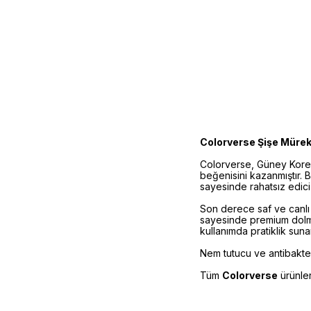
Colorverse Şişe Müre
Colorverse, Güney Kore 
beğenisini kazanmıştır. B
sayesinde rahatsız edici
Son derece saf ve canlı 
sayesinde premium dolma 
kullanımda pratiklik sun
Nem tutucu ve antibakteri
Tüm
Colorverse
ürünle