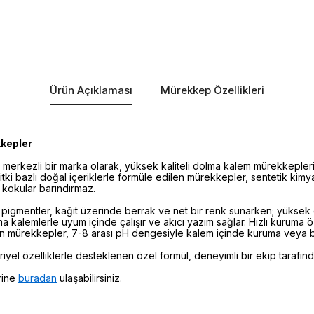
Ürün Açıklaması
Mürekkep Özellikleri
kkepler
merkezli bir marka olarak, yüksek kaliteli dolma kalem mürekkepleri
itki bazlı doğal içeriklerle formüle edilen mürekkepler, sentetik kimy
 kokular barındırmaz.
pigmentler, kağıt üzerinde berrak ve net bir renk sunarken; yüksek 
kalemlerle uyum içinde çalışır ve akıcı yazım sağlar. Hızlı kuruma ö
an mürekkepler, 7-8 arası pH dengesiyle kalem içinde kuruma veya boz
yel özelliklerle desteklenen özel formül, deneyimli bir ekip tarafından 
rine
buradan
ulaşabilirsiniz.