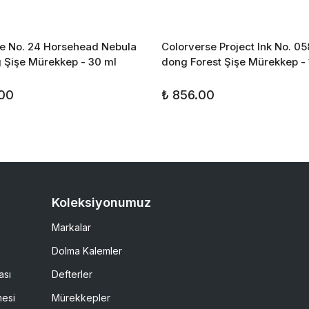
e No. 24 Horsehead Nebula
Colorverse Project Ink No. 05
g Şişe Mürekkep - 30 ml
dong Forest Şişe Mürekkep - 
.00
₺ 856.00
Koleksiyonumuz
Markalar
Dolma Kalemler
ası
Defterler
mesi
Mürekkepler