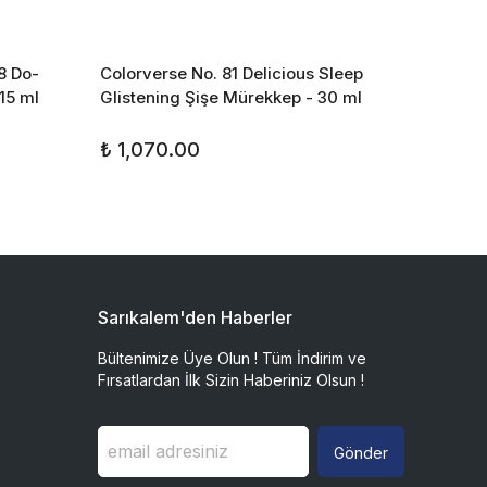
8 Do-
Colorverse No. 81 Delicious Sleep
Colorv
15 ml
Glistening Şişe Mürekkep - 30 ml
Tanger
₺ 1,070.00
₺ 856
Sarıkalem'den Haberler
Bültenimize Üye Olun ! Tüm İndirim ve
Fırsatlardan İlk Sizin Haberiniz Olsun !
Gönder