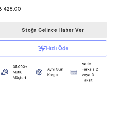
₺ 428.00
Stoğa Gelince Haber Ver
Vade
35.000+
Aynı Gün
Farksız 2
Mutlu
Kargo
veya 3
Müşteri
Taksit