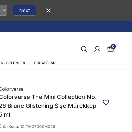
Next
0
ENİ GELENLER
FIRSATLAR
Colorverse
Colorverse The Mini Collection No.
26 Brane Glistening Şişe Mürekkep -
5 ml
Ürün Kodu
:
1CITM07000M026