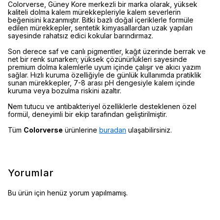
Colorverse, Güney Kore merkezli bir marka olarak, yüksek
kaliteli dolma kalem mürekkepleriyle kalem severlerin
beğenisini kazanmıştır. Bitki bazlı doğal içeriklerle formüle
edilen mürekkepler, sentetik kimyasallardan uzak yapıları
sayesinde rahatsız edici kokular barındırmaz.
Son derece saf ve canlı pigmentler, kağıt üzerinde berrak ve
net bir renk sunarken; yüksek çözünürlükleri sayesinde
premium dolma kalemlerle uyum içinde çalışır ve akıcı yazım
sağlar. Hızlı kuruma özelliğiyle de günlük kullanımda pratiklik
sunan mürekkepler, 7-8 arası pH dengesiyle kalem içinde
kuruma veya bozulma riskini azaltır.
Nem tutucu ve antibakteriyel özelliklerle desteklenen özel
formül, deneyimli bir ekip tarafından geliştirilmiştir.
Tüm
Colorverse
ürünlerine
buradan
ulaşabilirsiniz.
Yorumlar
Bu ürün için henüz yorum yapılmamış.