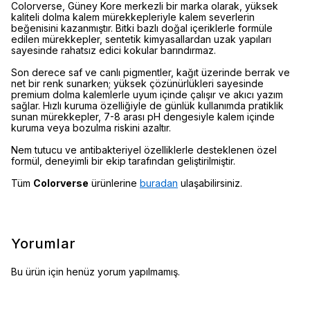
Colorverse, Güney Kore merkezli bir marka olarak, yüksek
kaliteli dolma kalem mürekkepleriyle kalem severlerin
beğenisini kazanmıştır. Bitki bazlı doğal içeriklerle formüle
edilen mürekkepler, sentetik kimyasallardan uzak yapıları
sayesinde rahatsız edici kokular barındırmaz.
Son derece saf ve canlı pigmentler, kağıt üzerinde berrak ve
net bir renk sunarken; yüksek çözünürlükleri sayesinde
premium dolma kalemlerle uyum içinde çalışır ve akıcı yazım
sağlar. Hızlı kuruma özelliğiyle de günlük kullanımda pratiklik
sunan mürekkepler, 7-8 arası pH dengesiyle kalem içinde
kuruma veya bozulma riskini azaltır.
Nem tutucu ve antibakteriyel özelliklerle desteklenen özel
formül, deneyimli bir ekip tarafından geliştirilmiştir.
Tüm
Colorverse
ürünlerine
buradan
ulaşabilirsiniz.
Yorumlar
Bu ürün için henüz yorum yapılmamış.