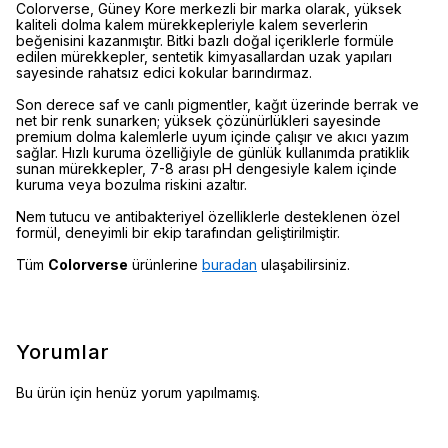
Colorverse, Güney Kore merkezli bir marka olarak, yüksek
kaliteli dolma kalem mürekkepleriyle kalem severlerin
beğenisini kazanmıştır. Bitki bazlı doğal içeriklerle formüle
edilen mürekkepler, sentetik kimyasallardan uzak yapıları
sayesinde rahatsız edici kokular barındırmaz.
Son derece saf ve canlı pigmentler, kağıt üzerinde berrak ve
net bir renk sunarken; yüksek çözünürlükleri sayesinde
premium dolma kalemlerle uyum içinde çalışır ve akıcı yazım
sağlar. Hızlı kuruma özelliğiyle de günlük kullanımda pratiklik
sunan mürekkepler, 7-8 arası pH dengesiyle kalem içinde
kuruma veya bozulma riskini azaltır.
Nem tutucu ve antibakteriyel özelliklerle desteklenen özel
formül, deneyimli bir ekip tarafından geliştirilmiştir.
Tüm
Colorverse
ürünlerine
buradan
ulaşabilirsiniz.
Yorumlar
Bu ürün için henüz yorum yapılmamış.